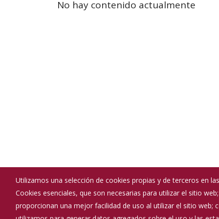
No hay contenido actualmente
Utilizamos una selección de cookies propias y de terceros en las
Cookies esenciales, que son necesarias para utilizar el sitio web
Ayuntamiento de Baños de Valdearados
proporcionan una mejor facilidad de uso al utilizar el sitio web;
:
Calle Real - 38. 09450
utilizamos para generar datos agregados sobre el uso y las estad