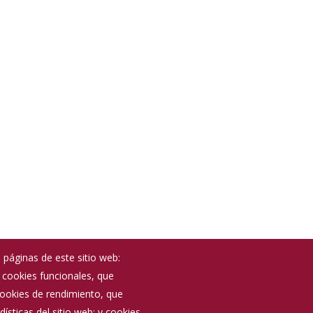
 páginas de este sitio web:
; cookies funcionales, que
Noticias
 cookies de rendimiento, que
Eventos
ísticas del sitio web; y cookies