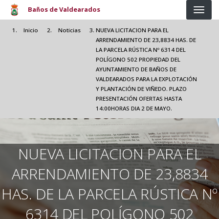
Pasar al contenido principal
Baños de Valdearados
Inicio
Noticias
NUEVA LICITACION PARA EL
ARRENDAMIENTO DE 23,8834 HAS. DE
LA PARCELA RÚSTICA Nº 6314 DEL
POLÍGONO 502 PROPIEDAD DEL
AYUNTAMIENTO DE BAÑOS DE
VALDEARADOS PARA LA EXPLOTACIÓN
Y PLANTACIÓN DE VIÑEDO. PLAZO
PRESENTACIÓN OFERTAS HASTA
14:00HORAS DIA 2 DE MAYO.
NUEVA LICITACION PARA EL
ARRENDAMIENTO DE 23,8834
HAS. DE LA PARCELA RÚSTICA Nº
6314 DEL POLÍGONO 502