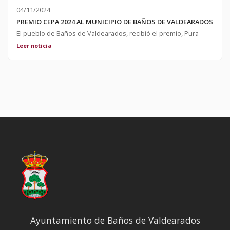
04/11/2024
PREMIO CEPA 2024 AL MUNICIPIO DE BAÑOS DE VALDEARADOS
El pueblo de Baños de Valdearados, recibió el premio, Pura
Cepa 2024, que otorga la revista burgalesa Burgos Conecta, con
Leer noticia
motivo del reconocimiento y la implicación de todos los vecinos
en su Fiesta Romana. La Alcaldesa recogió el premio de manos
de D. Javier Arroyo, Diputado Provincial de Burgos, y en su
intervención, la alcaldesa agradeció el premio otorgado por
dicho medio de comunicación, dedicándolo a todo el pueblo. ;
Ayuntamiento de Baños de Valdearados