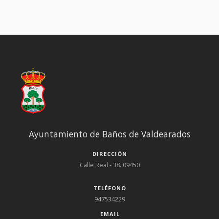
de D. Javier Arroyo, Diputado Provincial de Burgos, y en su
intervención, la alcaldesa agradeció el premio otorgado por
dicho medio de comunicación, dedicándolo a todo el pueblo. ;
Ayuntamiento de Baños de Valdearados
DIRECCIÓN
Calle Real - 38. 09450
TELÉFONO
947534229
EMAIL