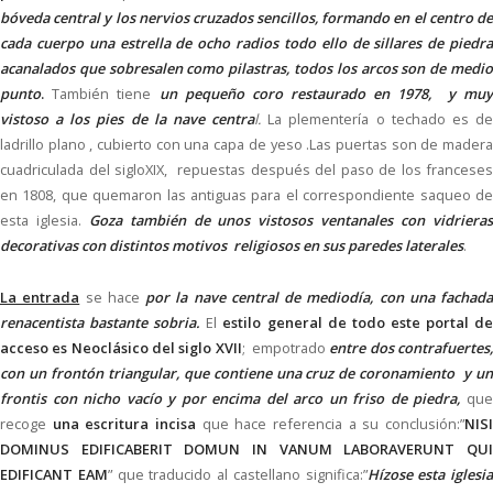
bóveda central y los nervios cruzados sencillos, formando en el centro de
cada cuerpo una estrella de ocho radios todo ello de sillares de piedra
acanalados que sobresalen como pilastras, todos los arcos son de medio
punto
.
También tiene
un pequeño coro restaurado en 1978, y mu
vistoso a los pies de la nave centra
l.
La plementería o techado es d
ladrillo plano , cubierto con una capa de yeso .Las puertas son de madera
cuadriculada del sigloXIX, repuestas después del paso de los franceses
en 1808, que quemaron las antiguas para el correspondiente saqueo de
esta iglesia.
Goza también de unos vistosos ventanales con vidriera
decorativas con distintos motivos religiosos en sus paredes laterales
.
La entrada
se hace
por la nave central de mediodía, con una fachada
renacentista bastante sobria.
El
estilo general de todo este portal d
acceso es Neoclásico del siglo XVII
; empotrado
entre dos contrafuertes
con un frontón triangular, que contiene una cruz de coronamiento y un
frontis con nicho vacío y por encima del arco un friso de piedra,
qu
recoge
una escritura incisa
que hace referencia a su conclusión:”
NIS
DOMINUS EDIFICABERIT DOMUN IN VANUM LABORAVERUNT QUI
EDIFICANT EAM
” que traducido al castellano significa:”
Hízose esta iglesia