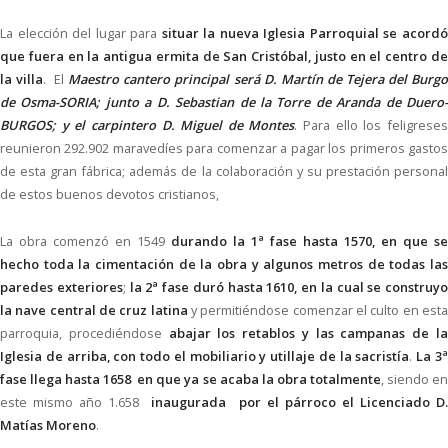
La elección del lugar para
situar la nueva Iglesia Parroquial se acord
que fuera en la antigua ermita de San Cristóbal, justo en el centro de
la villa
. El
Maestro cantero principal será D. Martín de Tejera del Burg
de Osma-SORIA; junto a D. Sebastian de la Torre de Aranda de Duero-
BURGOS; y el carpintero D. Miguel de Montes
. Para ello los feligrese
reunieron 292.902 maravedíes para comenzar a pagar los primeros gastos
de esta gran fábrica; además de la colaboración y su prestación personal
de estos buenos devotos cristianos,
La obra comenzó en 1549
durando la 1ª fase hasta 1570, en que se
hecho toda la cimentación de la obra y algunos metros de todas las
paredes exteriores
;
la 2ª fase duró hasta 1610, en la cual se construyo
la nave central de cruz latina
y permitiéndose comenzar el culto en esta
parroquia, procediéndose
abajar los retablos y las campanas de l
Iglesia de arriba, con todo el mobiliario y utillaje de la sacristía
.
La 3
fase llega hasta 1658 en que ya se acaba la obra totalmente
, siendo e
este mismo año 1.658
inaugurada por el párroco el Licenciado D
Matías Moreno
.