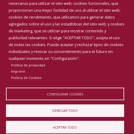
Teléfonos de interés
necesarias para utilizar el sitio web; cookies funcionales, que
proporcionan una mejor facilidad de uso al utilizar el sitio web;
INICIAR SESIÓN
cookies de rendimiento, que utilizamos para generar datos
MAPA WEB
agregados sobre el uso y las estadísticas del sitio web; y cookies
de marketing, que se utilizan para mostrar contenido y
publicidad relevantes. Si elige "ACEPTAR TODO", acepta el uso
de todas las cookies. Puede aceptar y rechazar tipos de cookies
individuales y revocar su consentimiento para el futuro en
cualquier momento en "Configuración".
Política de privacidad
Imprimir
Politica de Cookies
CONFIGURAR COOKIES
Aviso Legal
Política de privacidad
Política de Cookies
DENEGAR TODO
Declaración de accesibilidad
ACEPTAR TODO
Diputación de Burgos