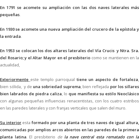
En 1791 se acomete su ampliación con las dos naves laterales más
pequeñas
.
En 1930 se acomete una nueva ampliación del crucero de la epístola y
la entrada
.
En 1953 se colocan los dos altares laterales del Vía Crucis y Ntra. Sra.
del Rosario; y el Altar Mayor en el presbiterio
como se mantienen en l
actualidad,
Exteriormente
este templo parroquial
tiene un aspecto de fortaleza
,
bien sólida, y de
una sobriedad suprema
, bien reflejada
por los sillare
bien labrados de piedra caliza
, lo
que manifiesta su estilo Neoclásico
con algunas pequeñas influencias renacentistas, con los cuatro estribos
en las paredes laterales y con franjas verticales que salen del muro.
Su interior
esta
formado por una planta de tres naves de igual altura
comunicadas por amplios arcos abiertos en las paredes de la primera
planta latina
. El presbiterio
de
la nave central esta rematado con l