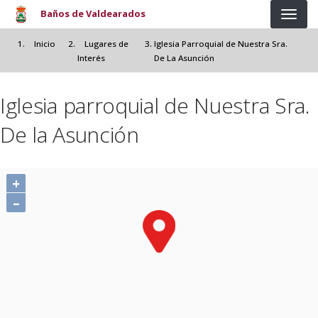
Pasar al contenido principal
Baños de Valdearados
Inicio
Lugares de
Iglesia Parroquial de Nuestra Sra.
Interés
De La Asunción
Iglesia parroquial de Nuestra Sra.
De la Asunción
+
–