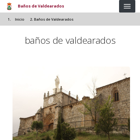
Pasar al contenido principal
Baños de Valdearados
Inicio
Baños de Valdearados
baños de valdearados