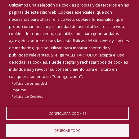
Eventos
Utilizamos una selección de cookies propias y de terceros en las
Corporación Municipal
páginas de este sitio web: Cookies esenciales, que son
Teléfonos de interés
necesarias para utilizar el sitio web; cookies funcionales, que
proporcionan una mejor facilidad de uso al utilizar el sitio web;
INICIAR SESIÓN
cookies de rendimiento, que utilizamos para generar datos
MAPA WEB
agregados sobre el uso y las estadísticas del sitio web; y cookies
de marketing, que se utilizan para mostrar contenido y
publicidad relevantes. Si elige "ACEPTAR TODO", acepta el uso
de todas las cookies. Puede aceptar y rechazar tipos de cookies
individuales y revocar su consentimiento para el futuro en
cualquier momento en "Configuración".
Política de privacidad
Imprimir
Politica de Cookies
CONFIGURAR COOKIES
Aviso Legal
Política de privacidad
Política de Cookies
DENEGAR TODO
Declaración de accesibilidad